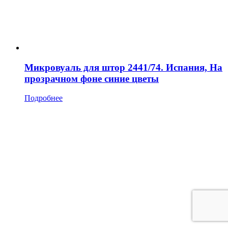
Микровуаль для штор 2441/74. Испания, На
прозрачном фоне синие цветы
Подробнее