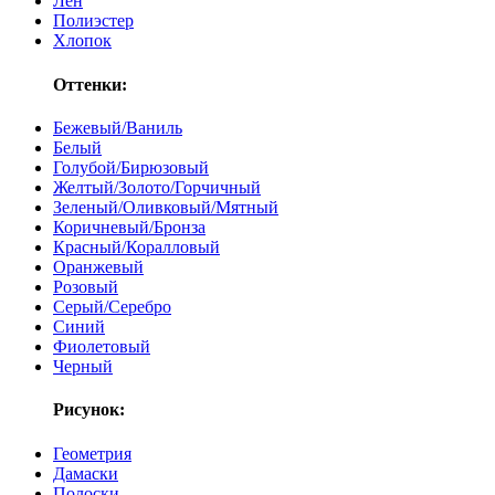
Лён
Полиэстер
Хлопок
Оттенки:
Бежевый/Ваниль
Белый
Голубой/Бирюзовый
Желтый/Золото/Горчичный
Зеленый/Оливковый/Мятный
Коричневый/Бронза
Красный/Коралловый
Оранжевый
Розовый
Серый/Серебро
Синий
Фиолетовый
Черный
Рисунок:
Геометрия
Дамаски
Полоски