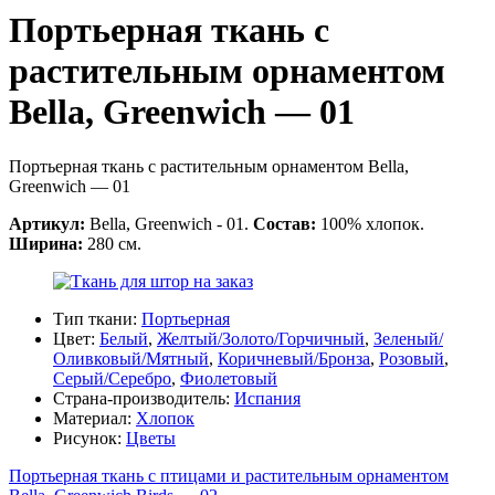
Портьерная ткань с
растительным орнаментом
Bella, Greenwich — 01
Портьерная ткань с растительным орнаментом Bella,
Greenwich — 01
Артикул:
Bella, Greenwich - 01.
Состав:
100% хлопок.
Ширина:
280 см.
Тип ткани:
Портьерная
Цвет:
Белый
,
Желтый/Золото/Горчичный
,
Зеленый/
Оливковый/Мятный
,
Коричневый/Бронза
,
Розовый
,
Серый/Серебро
,
Фиолетовый
Страна-производитель:
Испания
Материал:
Хлопок
Рисунок:
Цветы
Портьерная ткань с птицами и растительным орнаментом