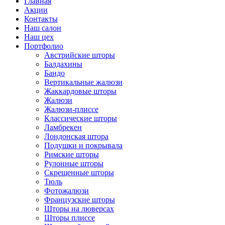
Главная
Акции
Контакты
Наш салон
Наш цех
Портфолио
Австрийские шторы
Балдахины
Бандо
Вертикальные жалюзи
Жаккардовые шторы
Жалюзи
Жалюзи-плиссе
Классические шторы
Ламбрекен
Лондонская штора
Подушки и покрывала
Римские шторы
Рулонные шторы
Скрещенные шторы
Тюль
Фотожалюзи
Французские шторы
Шторы на люверсах
Шторы плиссе