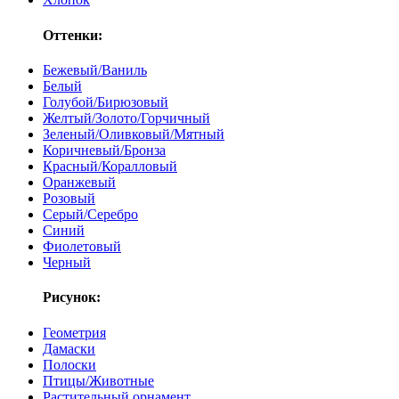
Оттенки:
Бежевый/Ваниль
Белый
Голубой/Бирюзовый
Желтый/Золото/Горчичный
Зеленый/Оливковый/Мятный
Коричневый/Бронза
Красный/Коралловый
Оранжевый
Розовый
Серый/Серебро
Синий
Фиолетовый
Черный
Рисунок:
Геометрия
Дамаски
Полоски
Птицы/Животные
Растительный орнамент