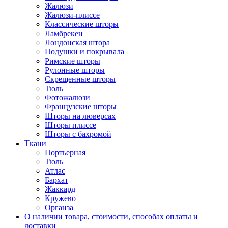
Жалюзи
Жалюзи-плиссе
Классические шторы
Ламбрекен
Лондонская штора
Подушки и покрывала
Римские шторы
Рулонные шторы
Скрещенные шторы
Тюль
Фотожалюзи
Французские шторы
Шторы на люверсах
Шторы плиссе
Шторы с бахромой
Ткани
Портьерная
Тюль
Атлас
Бархат
Жаккард
Кружево
Органза
О наличии товара, стоимости, способах оплаты и
доставки