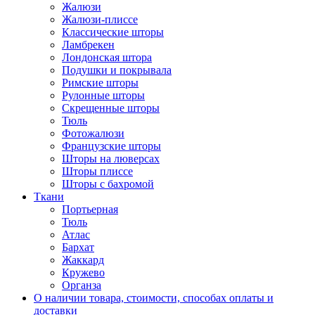
Жалюзи
Жалюзи-плиссе
Классические шторы
Ламбрекен
Лондонская штора
Подушки и покрывала
Римские шторы
Рулонные шторы
Скрещенные шторы
Тюль
Фотожалюзи
Французские шторы
Шторы на люверсах
Шторы плиссе
Шторы с бахромой
Ткани
Портьерная
Тюль
Атлас
Бархат
Жаккард
Кружево
Органза
О наличии товара, стоимости, способах оплаты и
доставки