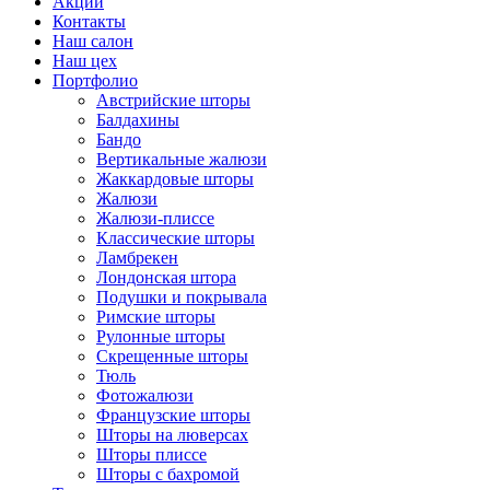
Акции
Контакты
Наш салон
Наш цех
Портфолио
Австрийские шторы
Балдахины
Бандо
Вертикальные жалюзи
Жаккардовые шторы
Жалюзи
Жалюзи-плиссе
Классические шторы
Ламбрекен
Лондонская штора
Подушки и покрывала
Римские шторы
Рулонные шторы
Скрещенные шторы
Тюль
Фотожалюзи
Французские шторы
Шторы на люверсах
Шторы плиссе
Шторы с бахромой