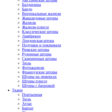
Австрийские шторы
Балдахины
Бандо
Вертикальные жалюзи
Жаккардовые шторы
Жалюзи
Жалюзи-плиссе
Классические шторы
Ламбрекен
Лондонская штора
Подушки и покрывала
Римские шторы
Рулонные шторы
Скрещенные шторы
Тюль
Фотожалюзи
Французские шторы
Шторы на люверсах
Шторы плиссе
Шторы с бахромой
Ткани
Портьерная
Тюль
Атлас
Бархат