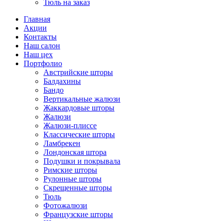
Тюль на заказ
Главная
Акции
Контакты
Наш салон
Наш цех
Портфолио
Австрийские шторы
Балдахины
Бандо
Вертикальные жалюзи
Жаккардовые шторы
Жалюзи
Жалюзи-плиссе
Классические шторы
Ламбрекен
Лондонская штора
Подушки и покрывала
Римские шторы
Рулонные шторы
Скрещенные шторы
Тюль
Фотожалюзи
Французские шторы