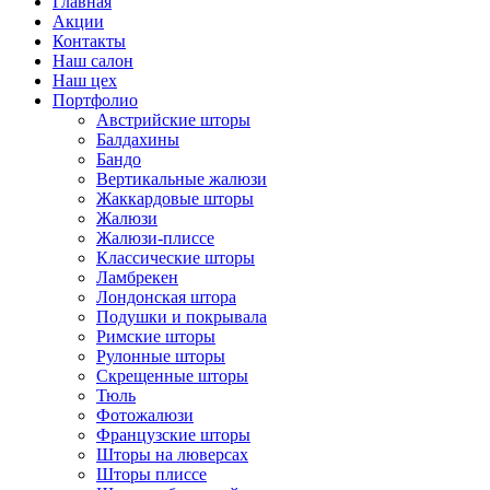
Главная
Акции
Контакты
Наш салон
Наш цех
Портфолио
Австрийские шторы
Балдахины
Бандо
Вертикальные жалюзи
Жаккардовые шторы
Жалюзи
Жалюзи-плиссе
Классические шторы
Ламбрекен
Лондонская штора
Подушки и покрывала
Римские шторы
Рулонные шторы
Скрещенные шторы
Тюль
Фотожалюзи
Французские шторы
Шторы на люверсах
Шторы плиссе