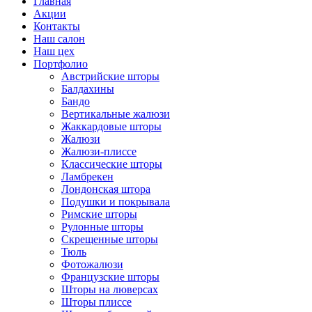
Главная
Акции
Контакты
Наш салон
Наш цех
Портфолио
Австрийские шторы
Балдахины
Бандо
Вертикальные жалюзи
Жаккардовые шторы
Жалюзи
Жалюзи-плиссе
Классические шторы
Ламбрекен
Лондонская штора
Подушки и покрывала
Римские шторы
Рулонные шторы
Скрещенные шторы
Тюль
Фотожалюзи
Французские шторы
Шторы на люверсах
Шторы плиссе