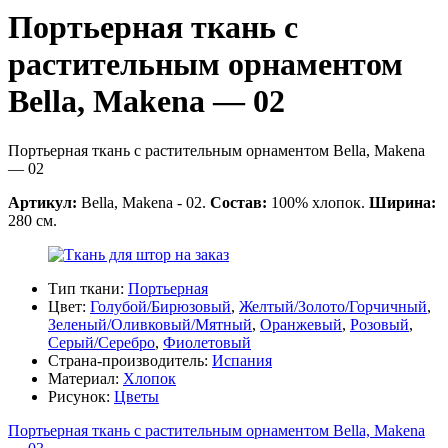
Портьерная ткань с
растительным орнаментом
Bella, Makena — 02
Портьерная ткань с растительным орнаментом Bella, Makena
— 02
Артикул:
Bella, Makena - 02.
Состав:
100% хлопок.
Ширина:
280 см.
Тип ткани:
Портьерная
Цвет:
Голубой/Бирюзовый
,
Желтый/Золото/Горчичный
,
Зеленый/Оливковый/Мятный
,
Оранжевый
,
Розовый
,
Серый/Серебро
,
Фиолетовый
Страна-производитель:
Испания
Материал:
Хлопок
Рисунок:
Цветы
Портьерная ткань с растительным орнаментом Bella, Makena