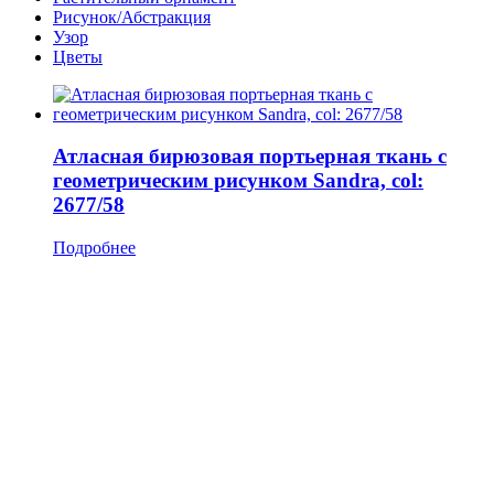
Рисунок/Абстракция
Узор
Цветы
Атласная бирюзовая портьерная ткань с
геометрическим рисунком Sandra, col:
2677/58
Подробнее