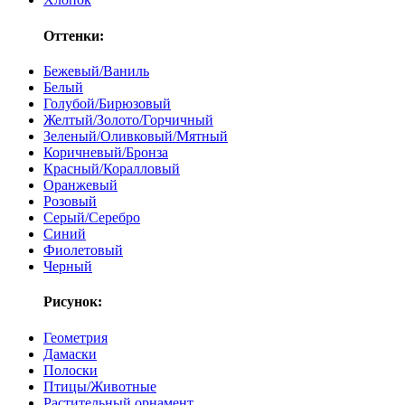
Оттенки:
Бежевый/Ваниль
Белый
Голубой/Бирюзовый
Желтый/Золото/Горчичный
Зеленый/Оливковый/Мятный
Коричневый/Бронза
Красный/Коралловый
Оранжевый
Розовый
Серый/Серебро
Синий
Фиолетовый
Черный
Рисунок:
Геометрия
Дамаски
Полоски
Птицы/Животные
Растительный орнамент