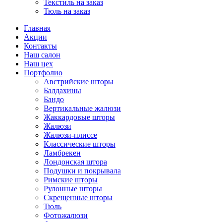
Текстиль на заказ
Тюль на заказ
Главная
Акции
Контакты
Наш салон
Наш цех
Портфолио
Австрийские шторы
Балдахины
Бандо
Вертикальные жалюзи
Жаккардовые шторы
Жалюзи
Жалюзи-плиссе
Классические шторы
Ламбрекен
Лондонская штора
Подушки и покрывала
Римские шторы
Рулонные шторы
Скрещенные шторы
Тюль
Фотожалюзи