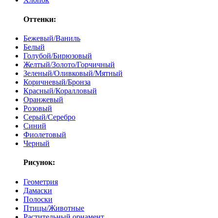
Оттенки:
Бежевый/Ваниль
Белый
Голубой/Бирюзовый
Желтый/Золото/Горчичный
Зеленый/Оливковый/Мятный
Коричневый/Бронза
Красный/Коралловый
Оранжевый
Розовый
Серый/Серебро
Синий
Фиолетовый
Черный
Рисунок:
Геометрия
Дамаски
Полоски
Птицы/Животные
Растительный орнамент