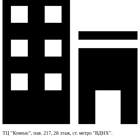
ТЦ "Компас", пав. 217, 2й этаж, ст. метро "ВДНХ".