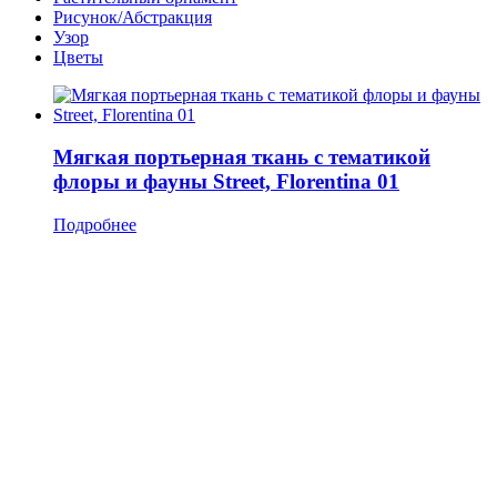
Рисунок/Абстракция
Узор
Цветы
Мягкая портьерная ткань с тематикой
флоры и фауны Street, Florentina 01
Подробнее