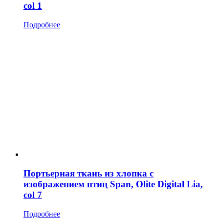
col 1
Подробнее
Портьерная ткань из хлопка с
изображением птиц Span, Olite Digital Lia,
col 7
Подробнее