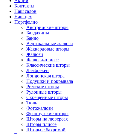
Акции
Контакты
Наш салон
Наш цех
Портфолио
Австрийские шторы
Балдахины
Бандо
Вертикальные жалюзи
Жаккардовые шторы
Жалюзи
Жалюзи-плиссе
Классические шторы
Ламбрекен
Лондонская штора
Подушки и покрывала
Римские шторы
Рулонные шторы
Скрещенные шторы
Тюль
Фотожалюзи
Французские шторы
Шторы на люверсах
Шторы плиссе
Шторы с бахромой