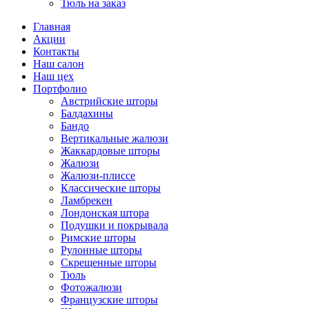
Тюль на заказ
Главная
Акции
Контакты
Наш салон
Наш цех
Портфолио
Австрийские шторы
Балдахины
Бандо
Вертикальные жалюзи
Жаккардовые шторы
Жалюзи
Жалюзи-плиссе
Классические шторы
Ламбрекен
Лондонская штора
Подушки и покрывала
Римские шторы
Рулонные шторы
Скрещенные шторы
Тюль
Фотожалюзи
Французские шторы