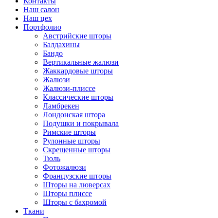
Контакты
Наш салон
Наш цех
Портфолио
Австрийские шторы
Балдахины
Бандо
Вертикальные жалюзи
Жаккардовые шторы
Жалюзи
Жалюзи-плиссе
Классические шторы
Ламбрекен
Лондонская штора
Подушки и покрывала
Римские шторы
Рулонные шторы
Скрещенные шторы
Тюль
Фотожалюзи
Французские шторы
Шторы на люверсах
Шторы плиссе
Шторы с бахромой
Ткани