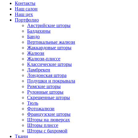
Контакты
Наш салон
Наш цех
Портфолио
Австрийские шторы
Балдахины
Бандо
Вертикальные жалюзи
Жаккардовые шторы
Жалюзи
Жалюзи-плиссе
Классические шторы
Ламбрекен
Лондонская штора
Подушки и покрывала
Римские шторы
Рулонные шторы
Скрещенные шторы
Тюль
Фотожалюзи
Французские шторы
Шторы на люверсах
Шторы плиссе
Шторы с бахромой
Ткани