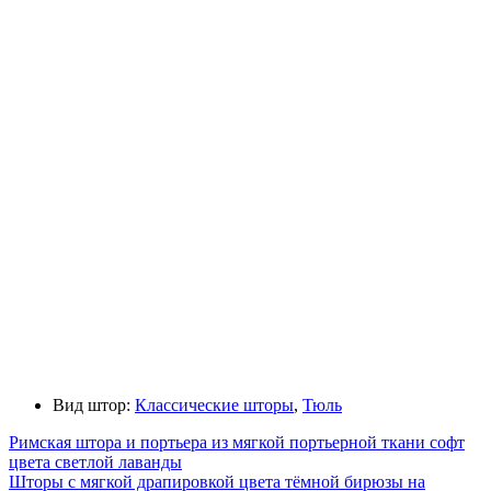
Вид штор:
Классические шторы
,
Тюль
Римская штора и портьера из мягкой портьерной ткани софт
цвета светлой лаванды
Шторы с мягкой драпировкой цвета тёмной бирюзы на