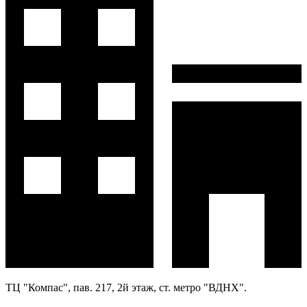
ТЦ "Компас", пав. 217, 2й этаж, ст. метро "ВДНХ".