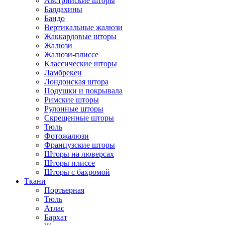
Австрийские шторы
Балдахины
Бандо
Вертикальные жалюзи
Жаккардовые шторы
Жалюзи
Жалюзи-плиссе
Классические шторы
Ламбрекен
Лондонская штора
Подушки и покрывала
Римские шторы
Рулонные шторы
Скрещенные шторы
Тюль
Фотожалюзи
Французские шторы
Шторы на люверсах
Шторы плиссе
Шторы с бахромой
Ткани
Портьерная
Тюль
Атлас
Бархат