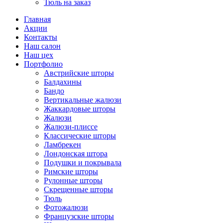
Тюль на заказ
Главная
Акции
Контакты
Наш салон
Наш цех
Портфолио
Австрийские шторы
Балдахины
Бандо
Вертикальные жалюзи
Жаккардовые шторы
Жалюзи
Жалюзи-плиссе
Классические шторы
Ламбрекен
Лондонская штора
Подушки и покрывала
Римские шторы
Рулонные шторы
Скрещенные шторы
Тюль
Фотожалюзи
Французские шторы