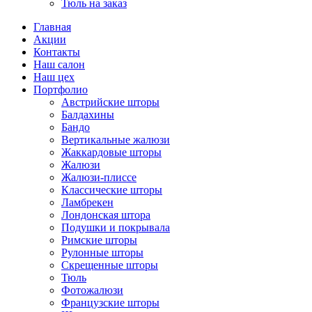
Тюль на заказ
Главная
Акции
Контакты
Наш салон
Наш цех
Портфолио
Австрийские шторы
Балдахины
Бандо
Вертикальные жалюзи
Жаккардовые шторы
Жалюзи
Жалюзи-плиссе
Классические шторы
Ламбрекен
Лондонская штора
Подушки и покрывала
Римские шторы
Рулонные шторы
Скрещенные шторы
Тюль
Фотожалюзи
Французские шторы