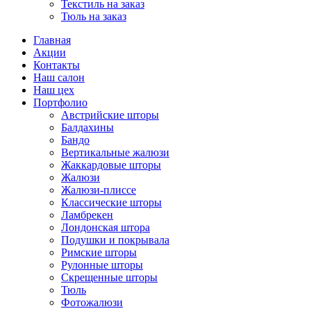
Текстиль на заказ
Тюль на заказ
Главная
Акции
Контакты
Наш салон
Наш цех
Портфолио
Австрийские шторы
Балдахины
Бандо
Вертикальные жалюзи
Жаккардовые шторы
Жалюзи
Жалюзи-плиссе
Классические шторы
Ламбрекен
Лондонская штора
Подушки и покрывала
Римские шторы
Рулонные шторы
Скрещенные шторы
Тюль
Фотожалюзи