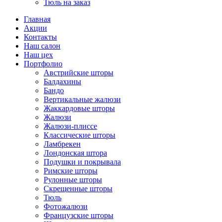
Тюль на заказ
Главная
Акции
Контакты
Наш салон
Наш цех
Портфолио
Австрийские шторы
Балдахины
Бандо
Вертикальные жалюзи
Жаккардовые шторы
Жалюзи
Жалюзи-плиссе
Классические шторы
Ламбрекен
Лондонская штора
Подушки и покрывала
Римские шторы
Рулонные шторы
Скрещенные шторы
Тюль
Фотожалюзи
Французские шторы