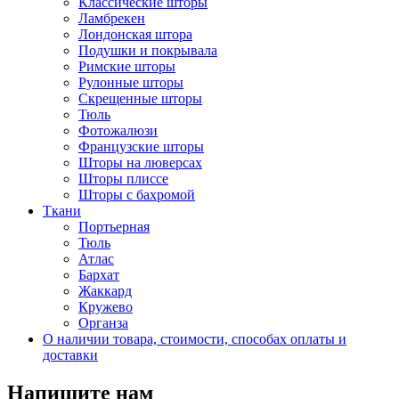
Классические шторы
Ламбрекен
Лондонская штора
Подушки и покрывала
Римские шторы
Рулонные шторы
Скрещенные шторы
Тюль
Фотожалюзи
Французские шторы
Шторы на люверсах
Шторы плиссе
Шторы с бахромой
Ткани
Портьерная
Тюль
Атлас
Бархат
Жаккард
Кружево
Органза
О наличии товара, стоимости, способах оплаты и
доставки
Напишите нам