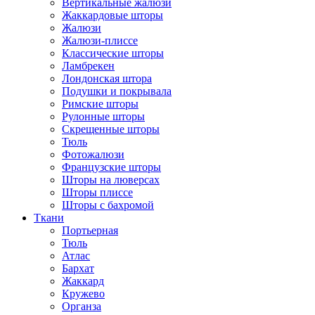
Вертикальные жалюзи
Жаккардовые шторы
Жалюзи
Жалюзи-плиссе
Классические шторы
Ламбрекен
Лондонская штора
Подушки и покрывала
Римские шторы
Рулонные шторы
Скрещенные шторы
Тюль
Фотожалюзи
Французские шторы
Шторы на люверсах
Шторы плиссе
Шторы с бахромой
Ткани
Портьерная
Тюль
Атлас
Бархат
Жаккард
Кружево
Органза