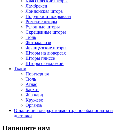
Классические шторы
Ламбрекен
Лондонская штора
Подушки и покрывала
Римские шторы
Рулонные шторы
Скрещенные шторы
Тюль
Фотожалюзи
Французские шторы
Шторы на люверсах
Шторы плиссе
Шторы с бахромой
Ткани
Портьерная
Тюль
Атлас
Бархат
Жаккард
Кружево
Органза
О наличии товара, стоимости, способах оплаты и
доставки
Напишите нам