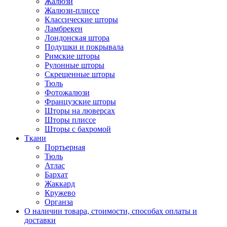
Жалюзи
Жалюзи-плиссе
Классические шторы
Ламбрекен
Лондонская штора
Подушки и покрывала
Римские шторы
Рулонные шторы
Скрещенные шторы
Тюль
Фотожалюзи
Французские шторы
Шторы на люверсах
Шторы плиссе
Шторы с бахромой
Ткани
Портьерная
Тюль
Атлас
Бархат
Жаккард
Кружево
Органза
О наличии товара, стоимости, способах оплаты и
доставки